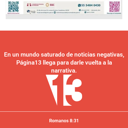
En un mundo saturado de noticias negativas,
Página13 llega para darle vuelta a la
narrativa.
Romanos 8:31