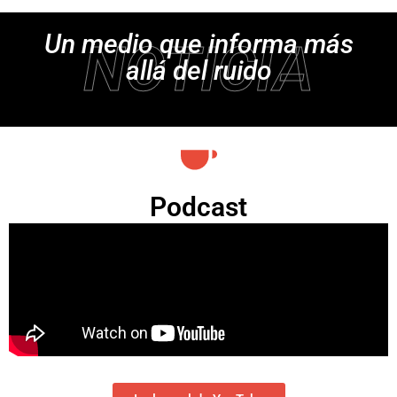
Un medio que informa más
NOTICIA
allá del ruido
Podcast