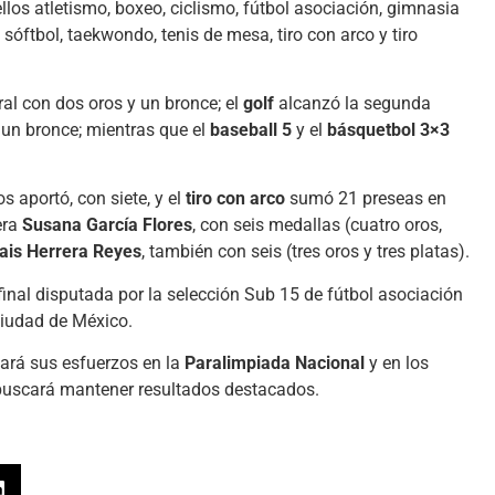
llos atletismo, boxeo, ciclismo, fútbol asociación, gimnasia
e, sóftbol, taekwondo, tenis de mesa, tiro con arco y tiro
ral con dos oros y un bronce; el
golf
alcanzó la segunda
y un bronce; mientras que el
baseball 5
y el
básquetbol 3×3
s aportó, con siete, y el
tiro con arco
sumó 21 preseas en
era
Susana García Flores
, con seis medallas (cuatro oros,
ais Herrera Reyes
, también con seis (tres oros y tres platas).
inal disputada por la selección Sub 15 de fútbol asociación
Ciudad de México.
cará sus esfuerzos en la
Paralimpiada Nacional
y en los
buscará mantener resultados destacados.