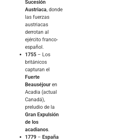
Sucesión
Austriaca
, donde
las fuerzas
austriacas
derrotan al
ejército franco-
español.
1755
– Los
británicos
capturan el
Fuerte
Beauséjour
en
Acadia (actual
Canadá),
preludio de la
Gran Expulsión
de los
acadianos
.
1779
–
España