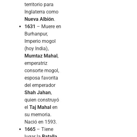
territorio para
Inglaterra como
Nueva Albión
.
1631
– Muere en
Burhanpur,
Imperio mogol
(hoy India),
Mumtaz Mahal
,
emperatriz
consorte mogol,
esposa favorita
del emperador
Shah Jahan
,
quien construyó
el
Taj Mahal
en
su memoria.
Nació en 1593.
1665
– Tiene
lugar la
Batalla