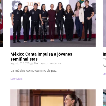
México Canta impulsa a jóvenes
I
ag
semifinalistas
agosto 7, 2026
No hay comentarios
Ac
La música como camino de paz.
Le
Leer Más ›