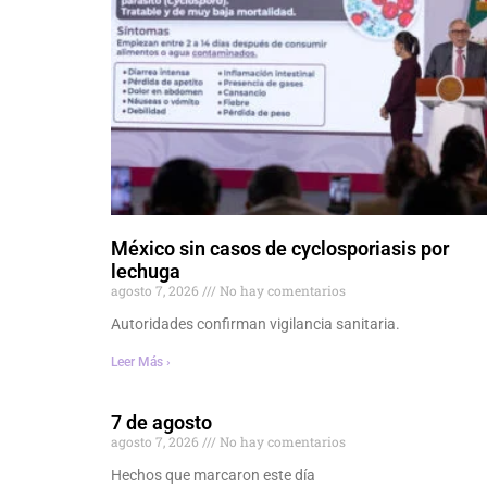
México sin casos de cyclosporiasis por
lechuga
agosto 7, 2026
No hay comentarios
Autoridades confirman vigilancia sanitaria.
Leer Más ›
7 de agosto
agosto 7, 2026
No hay comentarios
Hechos que marcaron este día