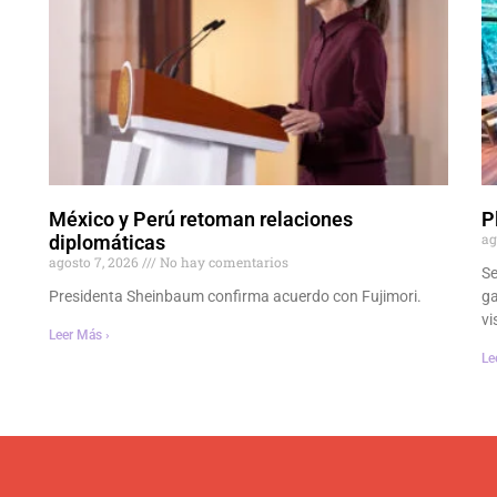
México y Perú retoman relaciones
P
ag
diplomáticas
agosto 7, 2026
No hay comentarios
Se
Presidenta Sheinbaum confirma acuerdo con Fujimori.
ga
vi
Leer Más ›
Le