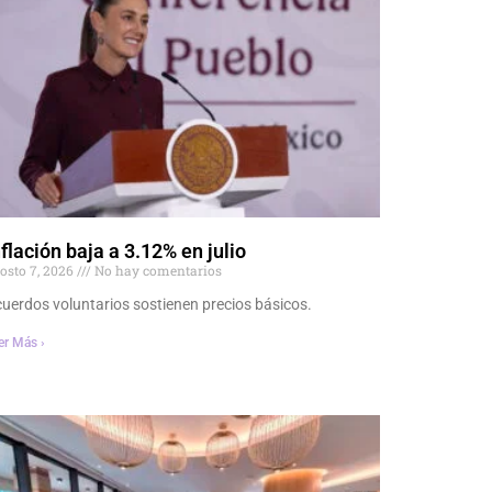
nflación baja a 3.12% en julio
osto 7, 2026
No hay comentarios
uerdos voluntarios sostienen precios básicos.
er Más ›