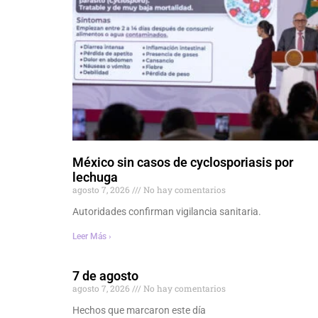
México sin casos de cyclosporiasis por
lechuga
agosto 7, 2026
No hay comentarios
Autoridades confirman vigilancia sanitaria.
Leer Más ›
7 de agosto
agosto 7, 2026
No hay comentarios
Hechos que marcaron este día