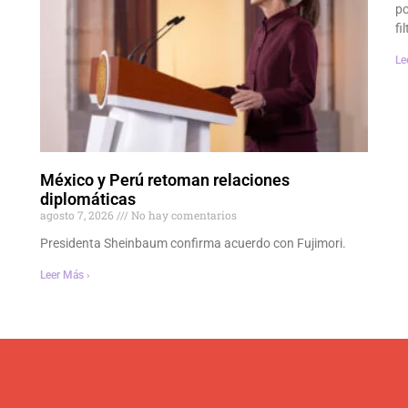
po
fi
Le
México y Perú retoman relaciones
diplomáticas
agosto 7, 2026
No hay comentarios
Presidenta Sheinbaum confirma acuerdo con Fujimori.
Leer Más ›