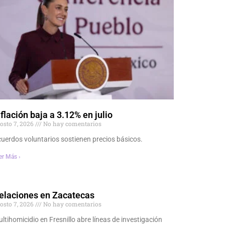
nflación baja a 3.12% en julio
osto 7, 2026
No hay comentarios
uerdos voluntarios sostienen precios básicos.
er Más ›
elaciones en Zacatecas
osto 7, 2026
No hay comentarios
ltihomicidio en Fresnillo abre líneas de investigación