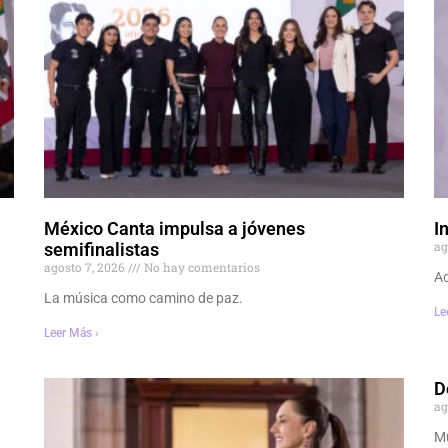
México Canta impulsa a jóvenes
I
ag
semifinalistas
agosto 7, 2026
No hay comentarios
Ac
La música como camino de paz.
Le
Leer Más ›
D
ag
Mu