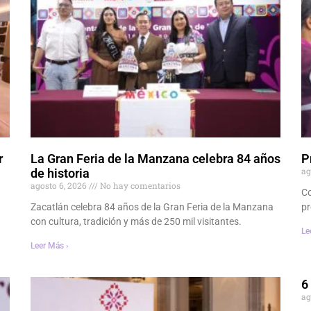
r
La Gran Feria de la Manzana celebra 84 años
P
ag
de historia
agosto 6, 2026
No hay comentarios
Co
Zacatlán celebra 84 años de la Gran Feria de la Manzana
pr
con cultura, tradición y más de 250 mil visitantes.
Le
Leer Más ›
6
ag