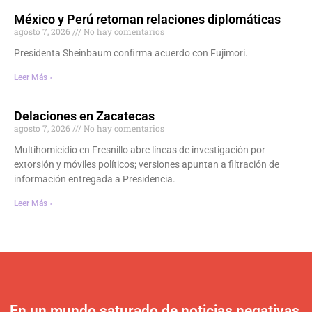
México y Perú retoman relaciones diplomáticas
agosto 7, 2026
No hay comentarios
Presidenta Sheinbaum confirma acuerdo con Fujimori.
Leer Más ›
Delaciones en Zacatecas
agosto 7, 2026
No hay comentarios
Multihomicidio en Fresnillo abre líneas de investigación por
extorsión y móviles políticos; versiones apuntan a filtración de
información entregada a Presidencia.
Leer Más ›
En un mundo saturado de noticias negativas,