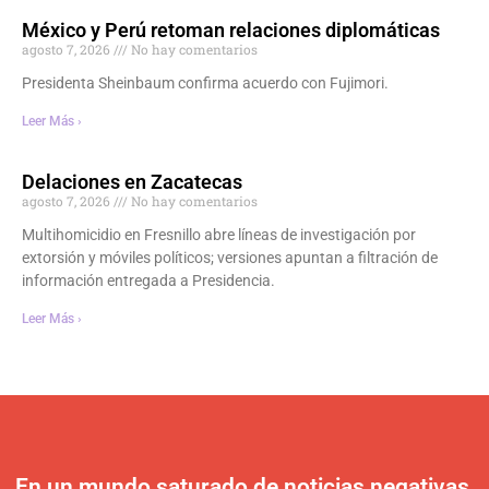
México y Perú retoman relaciones diplomáticas
agosto 7, 2026
No hay comentarios
Presidenta Sheinbaum confirma acuerdo con Fujimori.
Leer Más ›
Delaciones en Zacatecas
agosto 7, 2026
No hay comentarios
Multihomicidio en Fresnillo abre líneas de investigación por
extorsión y móviles políticos; versiones apuntan a filtración de
información entregada a Presidencia.
Leer Más ›
En un mundo saturado de noticias negativas,