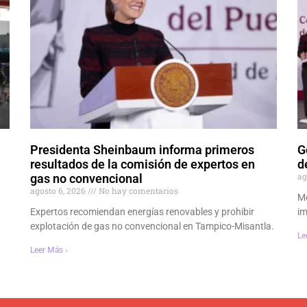
Presidenta Sheinbaum informa primeros
G
resultados de la comisión de expertos en
d
ag
gas no convencional
agosto 6, 2026
No hay comentarios
Mé
Expertos recomiendan energías renovables y prohibir
im
explotación de gas no convencional en Tampico-Misantla.
Le
Leer Más ›