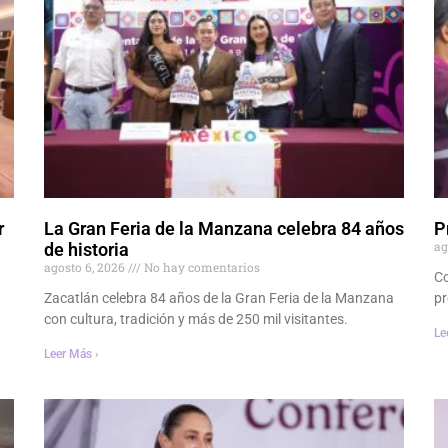
r
La Gran Feria de la Manzana celebra 84 años
P
ag
de historia
agosto 6, 2026
No hay comentarios
Co
Zacatlán celebra 84 años de la Gran Feria de la Manzana
pr
con cultura, tradición y más de 250 mil visitantes.
Le
Leer Más ›