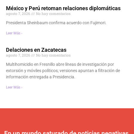
México y Perú retoman relaciones diplomáticas
agosto 7, 2026
No hay comentarios
Presidenta Sheinbaum confirma acuerdo con Fujimori.
Leer Más ›
Delaciones en Zacatecas
agosto 7, 2026
No hay comentarios
Multihomicidio en Fresnillo abre líneas de investigación por
extorsión y móviles políticos; versiones apuntan a filtración de
información entregada a Presidencia.
Leer Más ›
En un mundo saturado de noticias negativas,