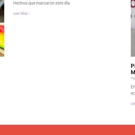
Hechos que marcaron este día
Leer Más ›
P
M
ag
En
e
Le