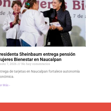
residenta Sheinbaum entrega pensión
ujeres Bienestar en Naucalpan
osto 7, 2026
No hay comentarios
trega de tarjetas en Naucalpan fortalece autonomía
conómica.
er Más ›