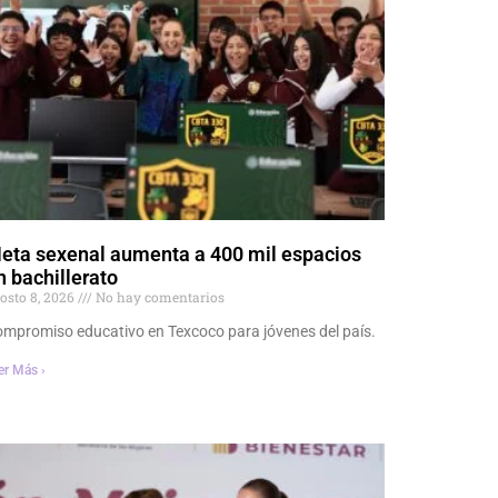
eta sexenal aumenta a 400 mil espacios
n bachillerato
osto 8, 2026
No hay comentarios
mpromiso educativo en Texcoco para jóvenes del país.
er Más ›