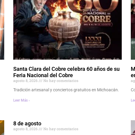
Santa Clara del Cobre celebra 60 años de su
M
Feria Nacional del Cobre
e
agosto 8, 2026
No hay comentarios
ag
Tradición artesanal y conciertos gratuitos en Michoacán.
Co
Leer Más ›
Le
8 de agosto
agosto 8, 2026
No hay comentarios