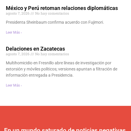
México y Perú retoman relaciones diplomáticas
agosto 7, 2026
No hay comentarios
Presidenta Sheinbaum confirma acuerdo con Fujimori.
Leer Más ›
Delaciones en Zacatecas
agosto 7, 2026
No hay comentarios
Multihomicidio en Fresnillo abre líneas de investigación por
extorsión y móviles políticos; versiones apuntan a filtración de
información entregada a Presidencia.
Leer Más ›
En un mundo saturado de noticias negativas,