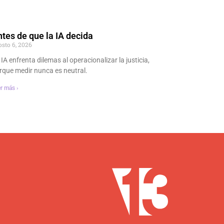
tes de que la IA decida
osto 6, 2026
 IA enfrenta dilemas al operacionalizar la justicia,
rque medir nunca es neutral.
r más ›