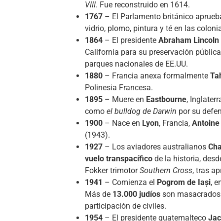
VIII
. Fue reconstruido en 1614.
1767
– El Parlamento británico aprueb
vidrio, plomo, pintura y té en las colo
1864
– El presidente
Abraham Lincoln
California para su preservación públic
parques nacionales de EE.UU.
1880
– Francia anexa formalmente
Tah
Polinesia Francesa.
1895
– Muere en
Eastbourne
, Inglater
como
el bulldog de Darwin
por su defen
1900
– Nace en
Lyon
, Francia,
Antoine
(1943).
1927
– Los aviadores australianos
Cha
vuelo transpacífico
de la historia, des
Fokker trimotor
Southern Cross
, tras 
1941
– Comienza el
Pogrom de Iași
, 
Más de
13.000 judíos
son masacrados e
participación de civiles.
1954
– El presidente guatemalteco
Jac