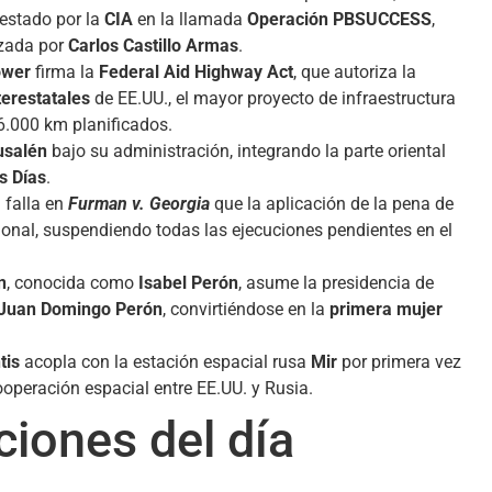
uestado por la
CIA
en la llamada
Operación PBSUCCESS
,
ezada por
Carlos Castillo Armas
.
ower
firma la
Federal Aid Highway Act
, que autoriza la
terestatales
de EE.UU., el mayor proyecto de infraestructura
66.000 km planificados.
usalén
bajo su administración, integrando la parte oriental
s Días
.
.
falla en
Furman v. Georgia
que la aplicación de la pena de
cional, suspendiendo todas las ejecuciones pendientes en el
n
, conocida como
Isabel Perón
, asume la presidencia de
Juan Domingo Perón
, convirtiéndose en la
primera mujer
tis
acopla con la estación espacial rusa
Mir
por primera vez
ooperación espacial entre EE.UU. y Rusia.
ones del día