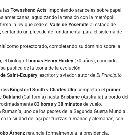
a las
Townshend Acts
, imponiendo aranceles sobre papel,
nias americanas, agudizando la tensión con la metrópoli.
firma la ley que cede el
Valle de Yosemite
al estado de
a, sentando un precedente fundamental para el sistema de
ití
como protectorado, completando su dominio sobre la
ra, el biólogo
Thomas Henry Huxley
(70 años), conocido
sa pública de la teoría de la evolución.
 de Saint-Exupéry
, escritor y aviador, autor de
El Principito
rles Kingsford Smith
y
Charles Ulm
completan el
primer
de
Oakland
(California) hasta
Brisbane
(Australia) a bordo del
aproximadamente
83 horas y 38 minutos
de vuelo.
en Rumanía, uno de los peores de la Segunda Guerra Mundial.
n la ciudad de Iași por fuerzas rumanas y alemanas, con
obo Árbenz
renuncia formalmente a la presidencia,