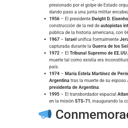
presionado por el golpe de Estado orq
dando paso a una junta militar encab
1956
– El presidente
Dwight D. Eisenh
construcción de la red de
autopistas in
pública de la historia americana, con 
1967
–
Israel
unifica formalmente
Jer
capturada durante la
Guerra de los Sei
1972
– El
Tribunal Supremo de EE.UU
muerte tal como existía era inconstitu
país.
1974
–
María Estela Martínez de Peró
Argentina
tras la muerte de su esposo
presidenta de Argentina
.
1995
– El transbordador espacial
Atlan
en la misión
STS-71
, inaugurando la c
Conmemoraci