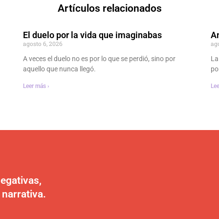
Artículos relacionados
El duelo por la vida que imaginabas
An
agosto 6, 2026
ag
A veces el duelo no es por lo que se perdió, sino por
La
aquello que nunca llegó.
po
Leer más ›
Lee
egativas,
 narrativa.