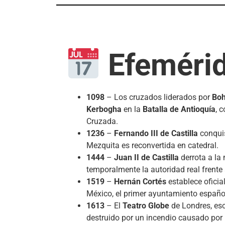
Efeméri
1098
– Los cruzados liderados por
Boh
Kerbogha
en la
Batalla de Antioquía
, 
Cruzada.
1236
–
Fernando III de Castilla
conqui
Mezquita es reconvertida en catedral.
1444
–
Juan II de Castilla
derrota a la
temporalmente la autoridad real frente
1519
–
Hernán Cortés
establece ofici
México, el primer ayuntamiento español
1613
– El
Teatro Globe
de Londres, esc
destruido por un incendio causado por 