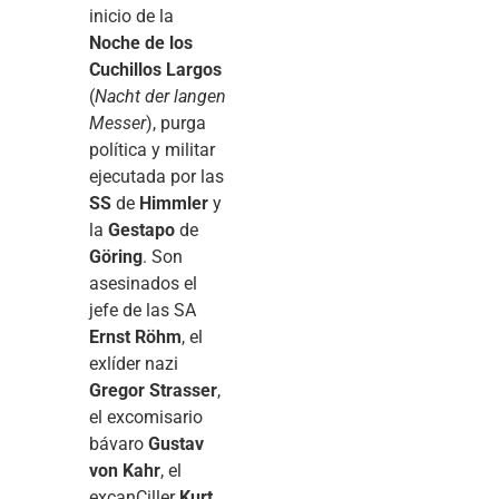
inicio de la
Noche de los
Cuchillos Largos
(
Nacht der langen
Messer
), purga
política y militar
ejecutada por las
SS
de
Himmler
y
la
Gestapo
de
Göring
. Son
asesinados el
jefe de las SA
Ernst Röhm
, el
exlíder nazi
Gregor Strasser
,
el excomisario
bávaro
Gustav
von Kahr
, el
excanCiller
Kurt