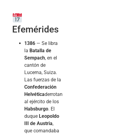
Efemérides
1386
— Se libra
la
Batalla de
Sempach
, en el
cantón de
Lucerna, Suiza.
Las fuerzas de la
Confederación
Helvética
derrotan
al ejército de los
Habsburgo
. El
duque
Leopoldo
III de Austria
,
que comandaba