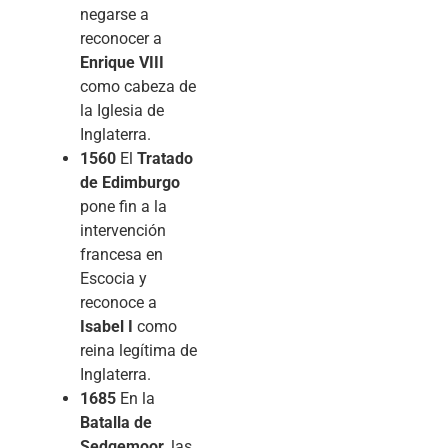
negarse a
reconocer a
Enrique VIII
como cabeza de
la Iglesia de
Inglaterra.
1560
El
Tratado
de Edimburgo
pone fin a la
intervención
francesa en
Escocia y
reconoce a
Isabel I
como
reina legítima de
Inglaterra.
1685
En la
Batalla de
Sedgemoor
, las