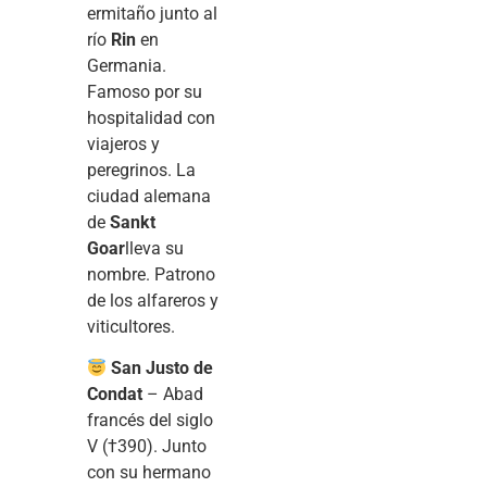
ermitaño junto al
río
Rin
en
Germania.
Famoso por su
hospitalidad con
viajeros y
peregrinos. La
ciudad alemana
de
Sankt
Goar
lleva su
nombre. Patrono
de los alfareros y
viticultores.
San Justo de
Condat
– Abad
francés del siglo
V (†390). Junto
con su hermano