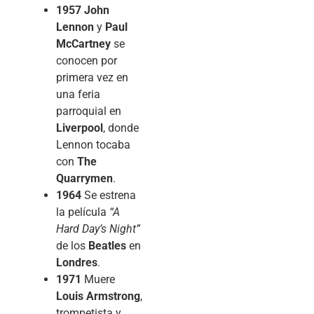
1957
John
Lennon
y
Paul
McCartney
se
conocen por
primera vez en
una feria
parroquial en
Liverpool
, donde
Lennon tocaba
con
The
Quarrymen
.
1964
Se estrena
la película
“A
Hard Day’s Night”
de los
Beatles
en
Londres
.
1971
Muere
Louis Armstrong
,
trompetista y