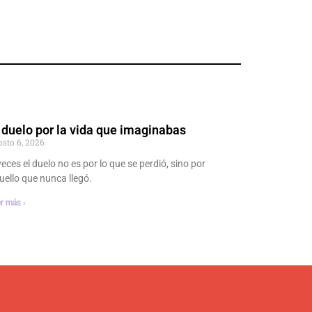
 duelo por la vida que imaginabas
osto 6, 2026
veces el duelo no es por lo que se perdió, sino por
uello que nunca llegó.
r más ›