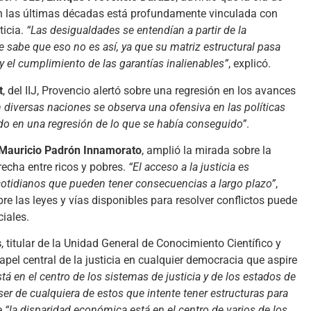
en las últimas décadas está profundamente vinculada con
ticia.
“Las desigualdades se entendían a partir de la
e sabe que eso no es así, ya que su matriz estructural pasa
 y el cumplimiento de las garantías inalienables”
, explicó.
t
, del IIJ, Provencio alertó sobre una regresión en los avances
 diversas naciones se observa una ofensiva en las políticas
ndo en una regresión de lo que se había conseguido”
.
Mauricio Padrón Innamorato
, amplió la mirada sobre la
recha entre ricos y pobres.
“El acceso a la justicia es
otidianos que pueden tener consecuencias a largo plazo”
,
e las leyes y vías disponibles para resolver conflictos puede
ciales.
s
, titular de la Unidad General de Conocimiento Científico y
el central de la justicia en cualquier democracia que aspire
á en el centro de los sistemas de justicia y de los estados de
ser de cualquiera de estos que intente tener estructuras para
e
“la disparidad económica está en el centro de varios de los