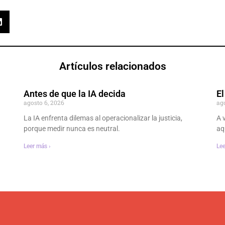
Artículos relacionados
Antes de que la IA decida
El
agosto 6, 2026
ag
La IA enfrenta dilemas al operacionalizar la justicia,
A 
porque medir nunca es neutral.
aq
Leer más ›
Lee