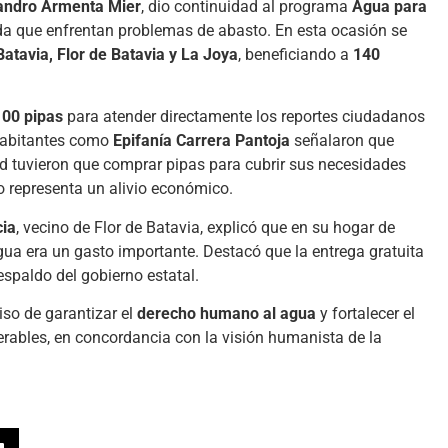
andro Armenta Mier
, dio continuidad al programa
Agua para
a que enfrentan problemas de abasto. En esta ocasión se
Batavia, Flor de Batavia y La Joya
, beneficiando a
140
100 pipas
para atender directamente los reportes ciudadanos
Habitantes como
Epifanía Carrera Pantoja
señalaron que
d tuvieron que comprar pipas para cubrir sus necesidades
o representa un alivio económico.
cia
, vecino de Flor de Batavia, explicó que en su hogar de
gua era un gasto importante. Destacó que la entrega gratuita
espaldo del gobierno estatal.
so de garantizar el
derecho humano al agua
y fortalecer el
erables, en concordancia con la visión humanista de la