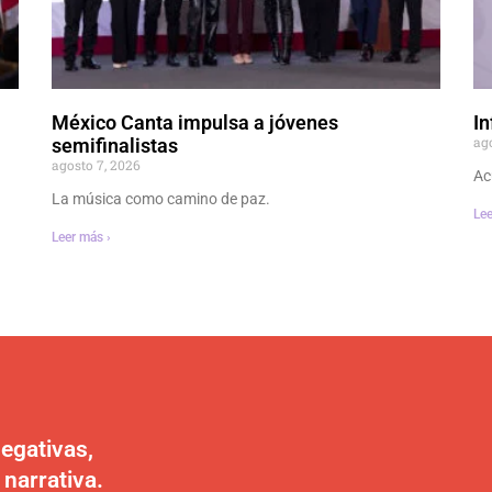
México Canta impulsa a jóvenes
In
ag
semifinalistas
agosto 7, 2026
Ac
La música como camino de paz.
Lee
Leer más ›
egativas,
 narrativa.