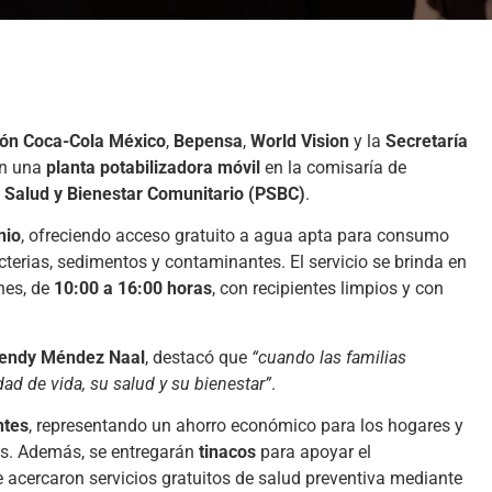
ón Coca-Cola México
,
Bepensa
,
World Vision
y la
Secretaría
ón una
planta potabilizadora móvil
en la comisaría de
Salud y Bienestar Comunitario (PSBC)
.
nio
, ofreciendo acceso gratuito a agua apta para consumo
rias, sedimentos y contaminantes. El servicio se brinda en
rnes, de
10:00 a 16:00 horas
, con recipientes limpios y con
endy Méndez Naal
, destacó que
“cuando las familias
ad de vida, su salud y su bienestar”
.
ntes
, representando un ahorro económico para los hogares y
es. Además, se entregarán
tinacos
para apoyar el
acercaron servicios gratuitos de salud preventiva mediante