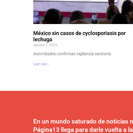
México sin casos de cyclosporiasis por
lechuga
agosto 7, 2026
Autoridades confirman vigilancia sanitaria.
Leer más ›
En un mundo saturado de noticias n
Página13 llega para darle vuelta a la