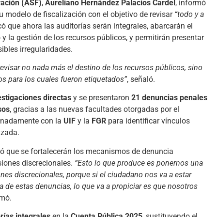
ración (ASF)
,
Aureliano Hernández Palacios Cardel
, informó
u modelo de fiscalización con el objetivo de revisar
“todo y a
có que ahora las auditorías serán integrales, abarcarán el
y la gestión de los recursos públicos, y permitirán presentar
bles irregularidades.
evisar no nada más el destino de los recursos públicos, sino
s para los cuales fueron etiquetados”
, señaló.
estigaciones directas
y se presentaron
21 denuncias penales
sos
, gracias a las nuevas facultades otorgadas por el
dinadamente con la
UIF
y la
FGR
para identificar vínculos
izada.
ró que se fortalecerán los mecanismos de denuncia
siones discrecionales.
“Esto lo que produce es ponernos una
nes discrecionales, porque si el ciudadano nos va a estar
a de estas denuncias, lo que va a propiciar es que nosotros
rmó.
rías integrales
en la
Cuenta Pública 2025
, sustituyendo el