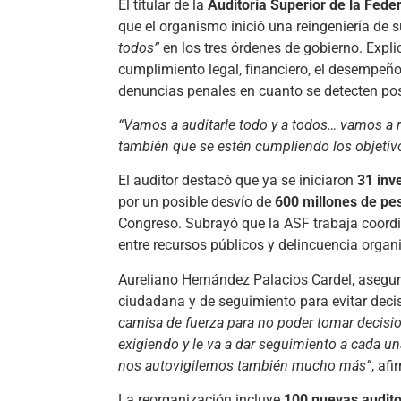
El titular de la
Auditoría Superior de la Fede
que el organismo inició una reingeniería de s
todos”
en los tres órdenes de gobierno. Expli
cumplimiento legal, financiero, el desempeño 
denuncias penales en cuanto se detecten posi
“Vamos a auditarle todo y a todos… vamos a r
también que se estén cumpliendo los objetivo
El auditor destacó que ya se iniciaron
31 inv
por un posible desvío de
600 millones de pe
Congreso. Subrayó que la ASF trabaja coor
entre recursos públicos y delincuencia organ
Aureliano Hernández Palacios Cardel, asegu
ciudadana y de seguimiento para evitar deci
camisa de fuerza para no poder tomar decisio
exigiendo y le va a dar seguimiento a cada un
nos autovigilemos también mucho más”
, afi
La reorganización incluye
100 nuevas audito