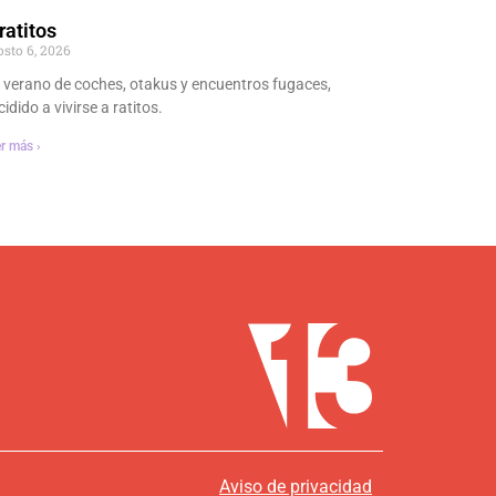
ratitos
osto 6, 2026
 verano de coches, otakus y encuentros fugaces,
idido a vivirse a ratitos.
r más ›
Aviso de privacidad