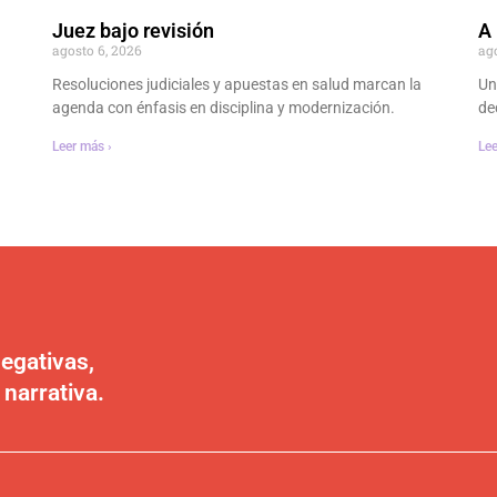
Juez bajo revisión
A 
agosto 6, 2026
ag
Resoluciones judiciales y apuestas en salud marcan la
Un
agenda con énfasis en disciplina y modernización.
dec
Leer más ›
Lee
egativas,
 narrativa.