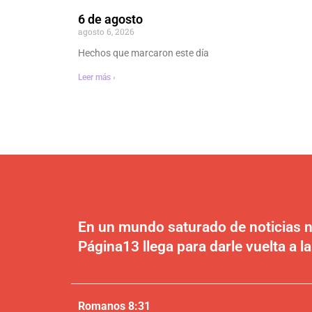
6 de agosto
agosto 6, 2026
Hechos que marcaron este día
Leer más ›
En un mundo saturado de noticias n
Página13 llega para darle vuelta a la
Romanos 8:31