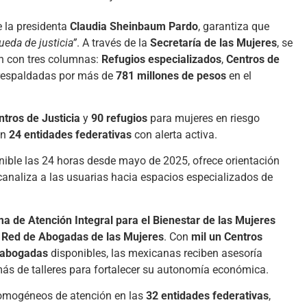
e la presidenta
Claudia Sheinbaum Pardo
, garantiza que
eda de justicia”
. A través de la
Secretaría de las Mujeres
, se
ón con tres columnas:
Refugios especializados
,
Centros de
 respaldadas por más de
781 millones de pesos
en el
ntros de Justicia
y
90 refugios
para mujeres en riesgo
en
24 entidades federativas
con alerta activa.
onible las 24 horas desde mayo de 2025, ofrece orientación
canaliza a las usuarias hacia espacios especializados de
a de Atención Integral para el Bienestar de las Mujeres
a
Red de Abogadas de las Mujeres
. Con
mil un Centros
 abogadas
disponibles, las mexicanas reciben asesoría
emás de talleres para fortalecer su autonomía económica.
homogéneos de atención en las
32 entidades federativas
,