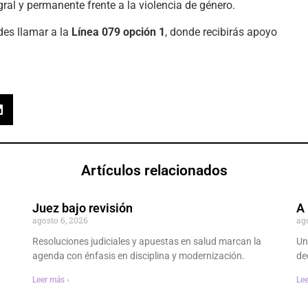
ral y permanente frente a la violencia de género.
des llamar a la
Línea 079 opción 1
, donde recibirás apoyo
Artículos relacionados
Juez bajo revisión
A 
agosto 6, 2026
ag
Resoluciones judiciales y apuestas en salud marcan la
Un
agenda con énfasis en disciplina y modernización.
dec
Leer más ›
Lee