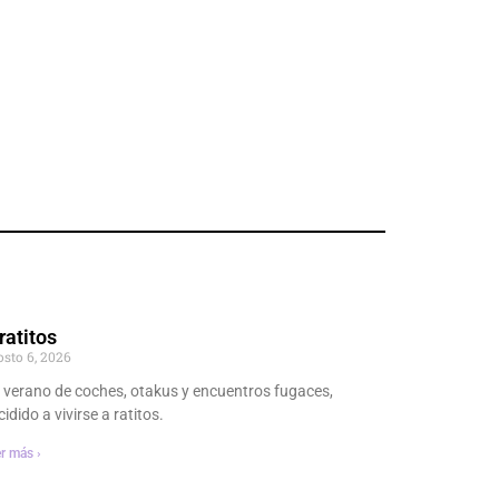
ratitos
osto 6, 2026
 verano de coches, otakus y encuentros fugaces,
idido a vivirse a ratitos.
r más ›