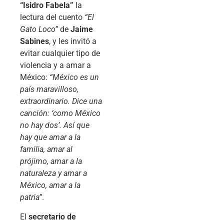
“Isidro Fabela”
la
lectura del cuento
“El
Gato Loco”
de
Jaime
Sabines
, y les invitó a
evitar cualquier tipo de
violencia y a amar a
México:
“México es un
país maravilloso,
extraordinario. Dice una
canción: ‘como México
no hay dos’. Así que
hay que amar a la
familia, amar al
prójimo, amar a la
naturaleza y amar a
México, amar a la
patria”
.
El
secretario de