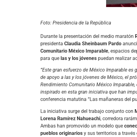
Foto: Presidencia de la República
Durante la presentación del medio maratón
presidenta
Claudia Sheinbaum Pardo
anunci
Comunitario México Imparable
, espacios de
para que
las y los jóvenes
puedan realizar act
“Este gran esfuerzo de México Imparable es g
de apoyo a las y los jóvenes de México, el pr
Rendimiento Comunitario México Imparable, que
inspirado en esta gran iniciativa que han impu
conferencia matutina “Las mañaneras del pu
La iniciativa surge del trabajo conjunto con
M
Lorena Ramírez Nahueachi
, corredora rará
Ambas han promovido un modelo que
conect
pueblos originarios
y sus territorios a través