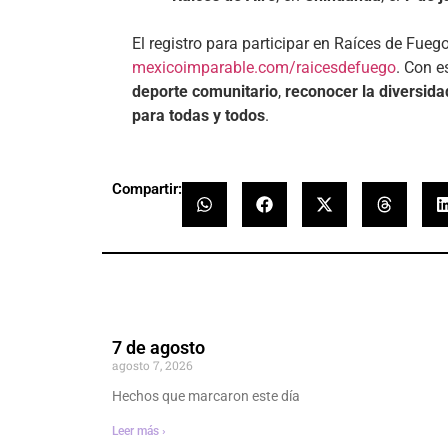
El registro para participar en Raíces de Fuego
mexicoimparable.com/raicesdefuego
. Con e
deporte comunitario
,
reconocer la diversida
para todas y todos
.
Compartir:
7 de agosto
agosto 7, 2026
Hechos que marcaron este día
Leer más ›