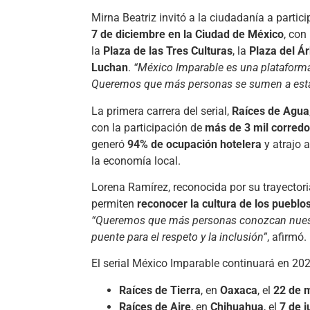
Mirna Beatriz invitó a la ciudadanía a partic
7 de diciembre en la Ciudad de México
, con
la
Plaza de las Tres Culturas
, la
Plaza del Ár
Luchan
.
“México Imparable es una plataforma 
Queremos que más personas se sumen a esta 
La primera carrera del serial,
Raíces de Agua
con la participación de
más de 3 mil corred
generó
94% de ocupación hotelera
y atrajo 
la economía local.
Lorena Ramírez, reconocida por su trayector
permiten
reconocer la cultura de los pueblos
“Queremos que más personas conozcan nuestra
puente para el respeto y la inclusión”
, afirmó.
El serial México Imparable continuará en 20
Raíces de Tierra
, en
Oaxaca
, el
22 de 
Raíces de Aire
, en
Chihuahua
, el
7 de j