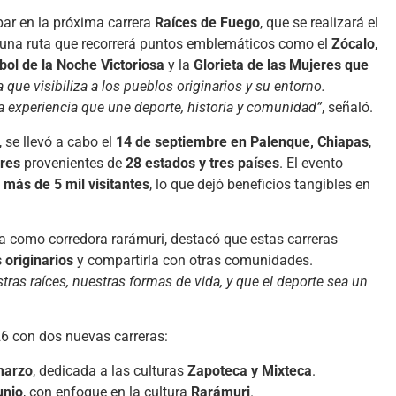
ipar en la próxima carrera
Raíces de Fuego
, que se realizará el
 una ruta que recorrerá puntos emblemáticos como el
Zócalo
,
bol de la Noche Victoriosa
y la
Glorieta de las Mujeres que
que visibiliza a los pueblos originarios y su entorno.
experiencia que une deporte, historia y comunidad”
, señaló.
, se llevó a cabo el
14 de septiembre en Palenque, Chiapas
,
ores
provenientes de
28 estados y tres países
. El evento
a
más de 5 mil visitantes
, lo que dejó beneficios tangibles en
ia como corredora rarámuri, destacó que estas carreras
 originarios
y compartirla con otras comunidades.
s raíces, nuestras formas de vida, y que el deporte sea un
26 con dos nuevas carreras:
marzo
, dedicada a las culturas
Zapoteca y Mixteca
.
unio
, con enfoque en la cultura
Rarámuri
.