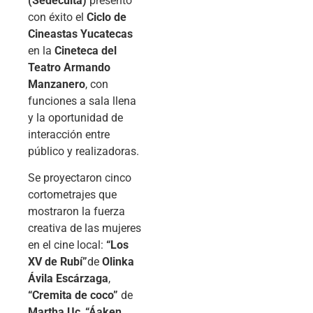
(Sedeculta)
presentó
con éxito el
Ciclo de
Cineastas Yucatecas
en la
Cineteca del
Teatro Armando
Manzanero
, con
funciones a sala llena
y la oportunidad de
interacción entre
público y realizadoras.
Se proyectaron cinco
cortometrajes que
mostraron la fuerza
creativa de las mujeres
en el cine local:
“Los
XV de Rubí”
de
Olinka
Ávila Escárzaga
,
“Cremita de coco”
de
Martha Uc
,
“Áaken,