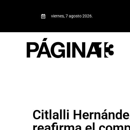
viernes, 7 agosto 2026.
Citlalli Hernánd
reafirma el comp