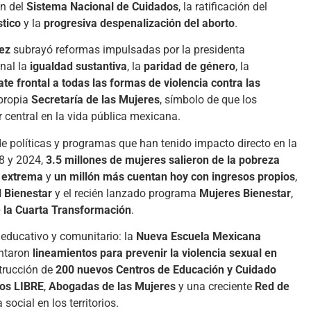
ón del
Sistema Nacional de Cuidados
, la ratificación del
tico
y la
progresiva despenalización del aborto
.
dez
subrayó reformas impulsadas por la presidenta
nal la
igualdad sustantiva
, la
paridad de género
, la
te frontal a todas las formas de violencia contra las
 propia
Secretaría de las Mujeres
, símbolo de que los
 central en la vida pública mexicana.
e políticas y programas que han tenido impacto directo en la
8 y 2024,
3.5 millones de mujeres salieron de la pobreza
a extrema
y
un millón más cuentan hoy con ingresos propios
,
l Bienestar
y el recién lanzado programa
Mujeres Bienestar
,
 la Cuarta Transformación
.
educativo y comunitario: la
Nueva Escuela Mexicana
entaron
lineamientos para prevenir la violencia sexual en
strucción de
200 nuevos Centros de Educación y Cuidado
os LIBRE
,
Abogadas de las Mujeres
y una creciente
Red de
a social en los territorios.