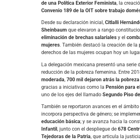
de una Política Exterior Feminista
, la creaci
Convenio 189 de la OIT sobre trabajo domés
Desde su declaración inicial,
Citlalli Hernán
Sheinbaum
que elevaron a rango constitucio
eliminación de brechas salariales
y el
comba
mujeres
. También destacó la creación de la
derechos de las mujeres ocupan hoy un lugar
La delegación mexicana presentó una serie d
reducción de la pobreza femenina. Entre 201
moderada
,
700 mil dejaron atrás la pobrez
gracias a iniciativas como la
Pensión para e
uno de los ejes del llamado
Segundo Piso de
También se reportaron avances en el ámbito 
incorpora perspectiva de género; se implem
educación básica
; y se avanza hacia la con
Infantil
, junto con el despliegue de
678 Centr
Tejedoras de la Patria
, que articula la justici