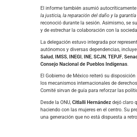
El informe también asumió autocríticamente 
la justicia, la reparación del daño y la garan
reconoció durante la sesión. Asimismo, se s
y de estrechar la colaboración con la sociedad
La delegación estuvo integrada por represent
autónomos y diversas dependencias, incluye
Salud
,
IMSS
,
INEGI
,
INE
,
SCJN
,
TEPJF
,
Senad
Consejo Nacional de Pueblos Indígenas
.
El Gobierno de México reiteró su disposició
los mecanismos internacionales de derechos
Comité sirvan de guía para reforzar las polít
Desde la ONU,
Citlalli Hernández
dejó claro 
haciendo con las mujeres en el centro. Su pres
una generación que no está dispuesta a retro