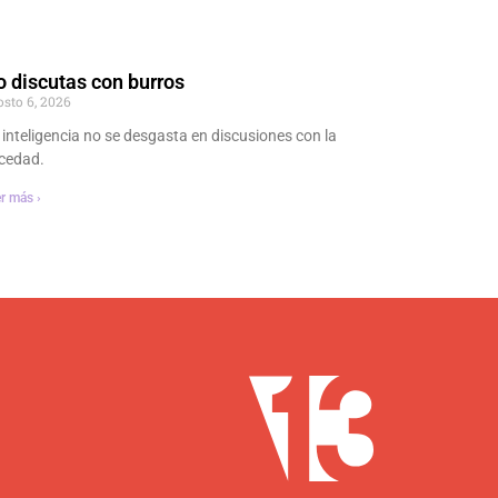
 discutas con burros
osto 6, 2026
 inteligencia no se desgasta en discusiones con la
cedad.
r más ›