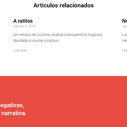
Artículos relacionados
A ratitos
No
agosto 6, 2026
ag
Un verano de coches, otakus y encuentros fugaces,
La
decidido a vivirse a ratitos.
ne
Leer más ›
Lee
egativas,
 narrativa.