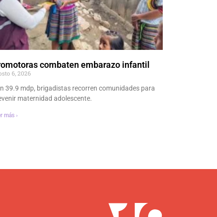
romotoras combaten embarazo infantil
osto 6, 2026
n 39.9 mdp, brigadistas recorren comunidades para
evenir maternidad adolescente.
r más ›