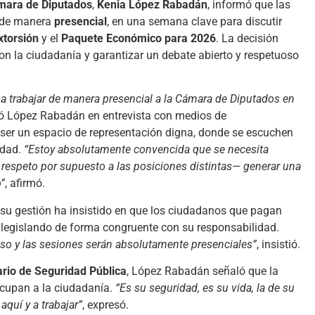
ámara de Diputados
,
Kenia López Rabadán
, informó que las
n de manera
presencial
, en una semana clave para discutir
xtorsión
y el
Paquete Económico para 2026
. La decisión
on la ciudadanía y garantizar un debate abierto y respetuoso
 a trabajar de manera presencial a la Cámara de Diputados en
yó López Rabadán en entrevista con medios de
ser un espacio de representación digna, donde se escuchen
idad.
“Estoy absolutamente convencida que se necesita
on respeto por supuesto a las posiciones distintas— generar una
”
, afirmó.
e su gestión ha insistido en que los ciudadanos que pagan
 legislando de forma congruente con su responsabilidad.
so y las sesiones serán absolutamente presenciales”
, insistió.
rio de Seguridad Pública
, López Rabadán señaló que la
cupan a la ciudadanía.
“Es su seguridad, es su vida, la de su
aquí y a trabajar”
, expresó.