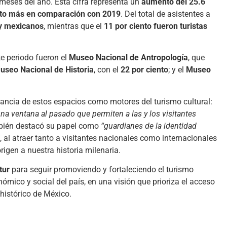
meses del año. Esta cifra representa un
aumento del 25.6
nto más en comparación con 2019
. Del total de asistentes a
 y mexicanos
, mientras que el
11 por ciento fueron turistas
e periodo fueron el
Museo Nacional de Antropología
, que
useo Nacional de Historia
, con el
22 por ciento
; y el
Museo
vancia de estos espacios como motores del turismo cultural:
a ventana al pasado que permiten a las y los visitantes
bién destacó su papel como
“guardianes de la identidad
, al atraer tanto a visitantes nacionales como internacionales
rigen a nuestra historia milenaria.
tur
para seguir promoviendo y fortaleciendo el turismo
nómico y social del país, en una visión que prioriza el acceso
 histórico de México.