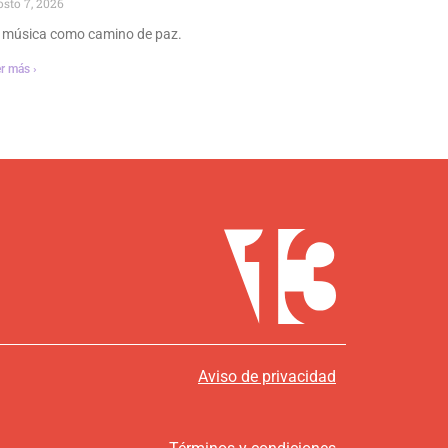
osto 7, 2026
 música como camino de paz.
r más ›
Aviso de privacidad