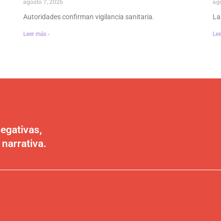
agosto 7, 2026
ag
Autoridades confirman vigilancia sanitaria.
La
Leer más ›
Lee
egativas,
 narrativa.