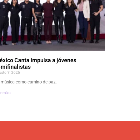
éxico Canta impulsa a jóvenes
mifinalistas
osto 7, 2026
 música como camino de paz.
r más ›