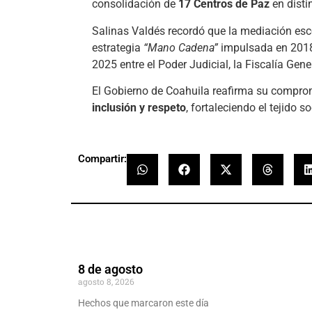
consolidación de
17 Centros de Paz
en disti
Salinas Valdés recordó que la mediación esco
estrategia
“Mano Cadena”
impulsada en 2018,
2025 entre el Poder Judicial, la Fiscalía Gene
El Gobierno de Coahuila reafirma su compro
inclusión y respeto
, fortaleciendo el tejido 
Compartir:
8 de agosto
agosto 8, 2026
Hechos que marcaron este día