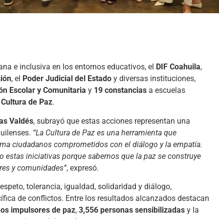
sana e inclusiva en los entornos educativos, el
DIF Coahuila
,
ción
, el
Poder Judicial del Estado
y diversas instituciones,
ón Escolar y Comunitaria
y
19 constancias
a escuelas
a
Cultura de Paz
.
nas Valdés
, subrayó que estas acciones representan una
huilenses.
“La Cultura de Paz es una herramienta que
orma ciudadanos comprometidos con el diálogo y la empatía.
 estas iniciativas porque sabemos que la paz se construye
ares y comunidades”
, expresó.
peto, tolerancia, igualdad, solidaridad y diálogo,
ífica de conflictos. Entre los resultados alcanzados destacan
os impulsores de paz
,
3,556 personas sensibilizadas
y la