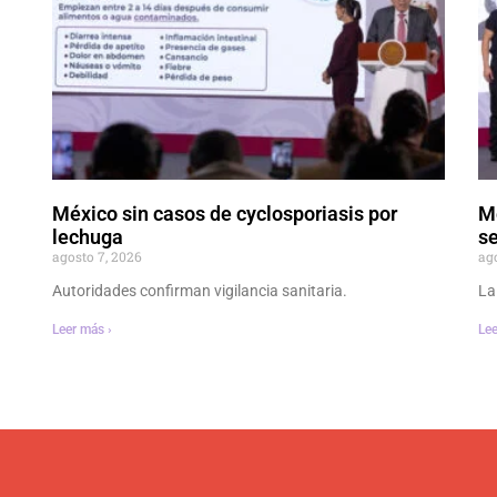
México sin casos de cyclosporiasis por
M
lechuga
se
agosto 7, 2026
ag
Autoridades confirman vigilancia sanitaria.
La
Leer más ›
Lee