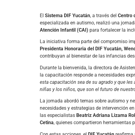
El
Sistema DIF Yucatán
, a través del
Centro 
especializada en autismo, realizó una jornad
Atención Infantil (CAI)
para fortalecer la in
La iniciativa forma parte del compromiso im
Presidenta Honoraria del DIF Yucatán, We
contribuyan al bienestar de las infancias de
Durante la bienvenida, la directora de Asisten
la capacitación responde a necesidades expr
esta capacitación sea de su agrado y que le
niñas y los niños, que son el futuro de nuestr
La jornada abordó temas sobre autismo y neur
necesidades y estrategias de intervención e
las especialistas
Beatriz Adriana Lizama Ro
Cetina
, quienes compartieron herramientas pr
Con estas acciones, el
DIF Yucatán
reafirma 