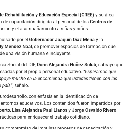
de Rehabilitación y Educación Especial (CREE)
y su área
a de capacitación dirigida al personal de los
Centros de
clusión y el acompañamiento a niñas y niños.
pulsado por el
Gobernador Joaquín Díaz Mena
y la
ndy Méndez Naal
, de promover espacios de formación que
sde una visión humana e incluyente.
cia Social del DIF,
Doris Alejandra Núñez Sulub
, subrayó que
esadas por el propio personal educativo.
“Esperamos que
s apoye mucho en la encomienda que ustedes tienen con las
o país”
, señaló.
odesarrollo, con énfasis en la identificación de
n entornos educativos. Los contenidos fueron impartidos por
berto
,
Lisa Alejandra Paul Llanos
y
Jorge Osvaldo Rivero
ácticas para enriquecer el trabajo cotidiano.
su compromiso de impulsar procesos de capacitación y