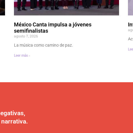
México Canta impulsa a jóvenes
In
ag
semifinalistas
agosto 7, 2026
Ac
La música como camino de paz.
Lee
Leer más ›
egativas,
 narrativa.