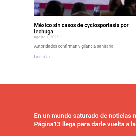
México sin casos de cyclosporiasis por
lechuga
agosto 7, 2026
Autoridades confirman vigilancia sanitaria.
Leer más ›
En un mundo saturado de noticias n
Página13 llega para darle vuelta a la