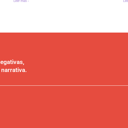
Leer más ›
Lee
egativas,
 narrativa.