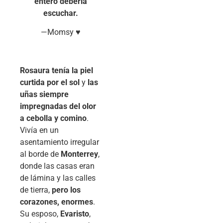
entero debería
escuchar.
—Momsy ♥
Rosaura tenía la piel
curtida por el sol
y
las
uñas siempre
impregnadas del olor
a cebolla y comino
.
Vivía en un
asentamiento irregular
al borde de
Monterrey
,
donde las casas eran
de lámina y las calles
de tierra,
pero los
corazones, enormes
.
Su esposo,
Evaristo
,