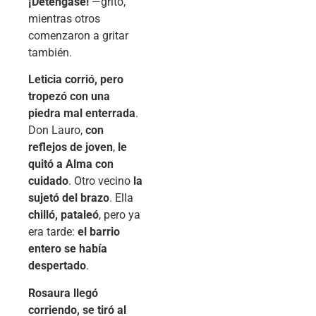
¡Deténgase!
—gritó,
mientras otros
comenzaron a gritar
también.
Leticia corrió, pero
tropezó con una
piedra mal enterrada
.
Don Lauro,
con
reflejos de joven
,
le
quitó a Alma con
cuidado
. Otro vecino
la
sujetó del brazo
. Ella
chilló, pataleó
, pero ya
era tarde:
el barrio
entero se había
despertado
.
Rosaura llegó
corriendo, se tiró al