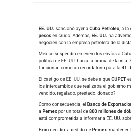
EE. UU.
sancionó ayer a
Cuba Petróleo
, a l
pesos
en crudo. Además,
EE. UU.
ha adverti
negocien con la empresa petrolera de la dic
México suspendió en enero los envíos a Cub
política de EE. UU. hacia la tiranía de la is
funcionan como un recordatorio para la
4T
d
El castigo de EE. UU. se debe a que
CUPET
es
los intercambios que realizaba el gobierno m
vendido, regalado, prestado, donado?
Como consecuencia, el
Banco de Exportacio
a
Pemex
por un total de
800 millones de dól
está comprometida a informar a EE. UU. sobr
Exim
decidió, a pedido de
Pemex
, mantener l