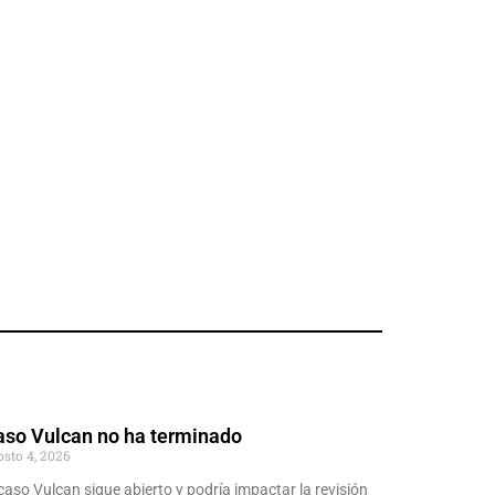
aso Vulcan no ha terminado
osto 4, 2026
 caso Vulcan sigue abierto y podría impactar la revisión