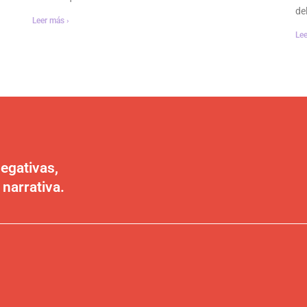
de
Leer más ›
Lee
egativas,
 narrativa.