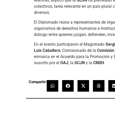
Martínez explicó que la
SCJN
ha planteado e
colectivos, tarea relevante en un país plur
diversos.
El Diplomado reúne a representantes de órgano
organismos de derechos humanos e institucio
diálogo entre quienes juzgan, defienden, inve
En el evento participaron el Magistrado
Serg
Luis Caballero
, Comisionado de la
Comisión
enmarca en el Acuerdo para la Promoción y
suscrito por el
OAJ
, la
SCJN
y la
CNDH
.
Compartir: