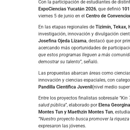
Con la participación de estudiantes de distin
ExpoCiencias Yucatán 2026
, que definió
101
viernes 5 de junio en el
Centro de Convencio
En las etapas regionales de
Tizimín, Tekax,
investigación, innovación y divulgación cien
Josefina Ojeda Lizama
, destacó que por pri
acercando más oportunidades de participac
que estos programas lleguen a más comunidad
demostrar su talento”
, señaló.
Las propuestas abarcan áreas como ciencias 
innovación y ciencias espaciales, con categ
Pandilla Científica Juvenil
(nivel medio superi
Entre los proyectos finalistas sobresale
“Kin 
salud pública”
, elaborado por
Elena Georgina
Montes Tun y Maethzin Montes Tun
, estudi
“Nuestro proyecto busca promover la riqueza 
expresaron las jóvenes.