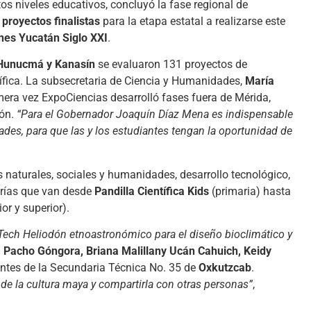
tos niveles educativos, concluyó la fase regional de
 proyectos finalistas
para la etapa estatal a realizarse este
nes Yucatán Siglo XXI
.
 Hunucmá y Kanasín
se evaluaron 131 proyectos de
tífica. La subsecretaria de Ciencia y Humanidades,
María
mera vez ExpoCiencias desarrolló fases fuera de Mérida,
ión.
“Para el Gobernador Joaquín Díaz Mena es indispensable
es, para que las y los estudiantes tengan la oportunidad de
naturales, sociales y humanidades, desarrollo tecnológico,
orías que van desde
Pandilla Científica Kids
(primaria) hasta
or y superior).
Tech Heliodón etnoastronómico para el diseño bioclimático y
 Pacho Góngora, Briana Malillany Ucán Cahuich, Keidy
antes de la Secundaria Técnica No. 35 de
Oxkutzcab
.
de la cultura maya y compartirla con otras personas”
,