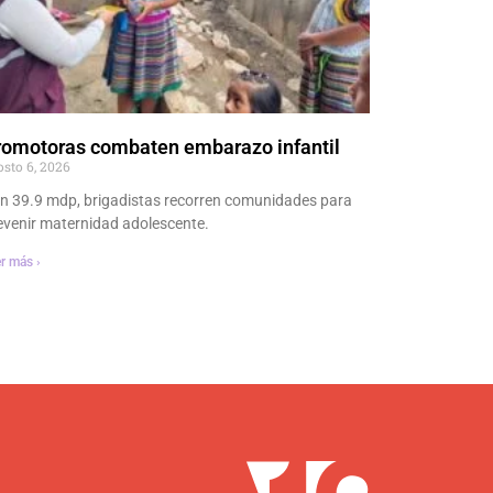
romotoras combaten embarazo infantil
osto 6, 2026
n 39.9 mdp, brigadistas recorren comunidades para
evenir maternidad adolescente.
r más ›