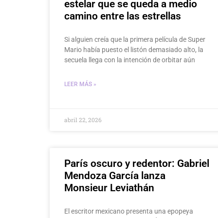
estelar que se queda a medio
camino entre las estrellas
Si alguien creía que la primera película de Super
Mario había puesto el listón demasiado alto, la
secuela llega con la intención de orbitar aún
LEER MÁS »
abril 22, 2026
París oscuro y redentor: Gabriel
Mendoza García lanza
Monsieur Leviathán
El escritor mexicano presenta una epopeya