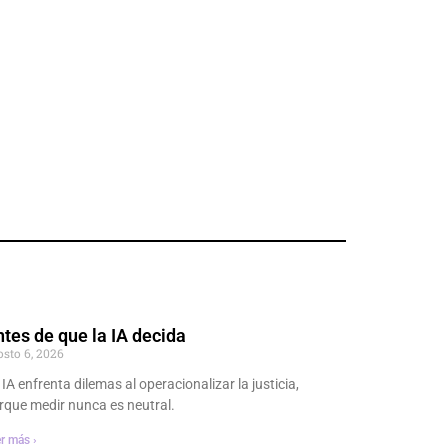
tes de que la IA decida
osto 6, 2026
 IA enfrenta dilemas al operacionalizar la justicia,
rque medir nunca es neutral.
r más ›