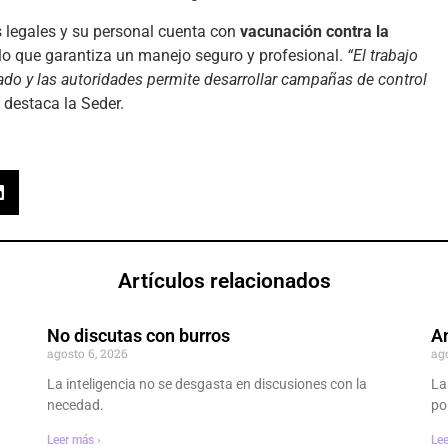
 legales y su personal cuenta con
vacunación contra la
 lo que garantiza un manejo seguro y profesional.
“El trabajo
ado y las autoridades permite desarrollar campañas de control
, destaca la Seder.
Artículos relacionados
No discutas con burros
An
agosto 6, 2026
ag
La inteligencia no se desgasta en discusiones con la
La
necedad.
po
Leer más ›
Lee