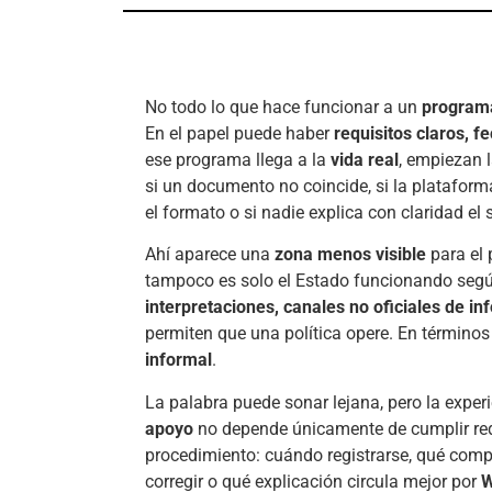
No todo lo que hace funcionar a un
programa
En el papel puede haber
requisitos claros, f
ese programa llega a la
vida real
, empiezan 
si un documento no coincide, si la plataforma
el formato o si nadie explica con claridad el 
Ahí aparece una
zona menos visible
para el 
tampoco es solo el Estado funcionando segú
interpretaciones, canales no oficiales de 
permiten que una política opere. En término
informal
.
La palabra puede sonar lejana, pero la expe
apoyo
no depende únicamente de cumplir req
procedimiento: cuándo registrarse, qué compr
corregir o qué explicación circula mejor por
W