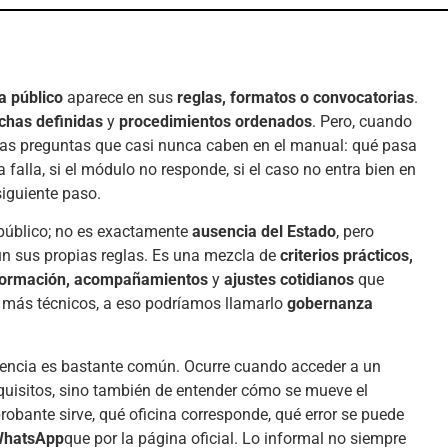
 público
aparece en sus
reglas, formatos o convocatorias
.
echas definidas
y
procedimientos ordenados
. Pero, cuando
las preguntas que casi nunca caben en el manual: qué pasa
 falla, si el módulo no responde, si el caso no entra bien en
siguiente paso.
público; no es exactamente
ausencia del Estado
, pero
n sus propias reglas. Es una mezcla de
criterios prácticos,
información, acompañamientos
y
ajustes cotidianos
que
s más técnicos, a eso podríamos llamarlo
gobernanza
riencia es bastante común. Ocurre cuando acceder a un
uisitos, sino también de entender cómo se mueve el
obante sirve, qué oficina corresponde, qué error se puede
hatsApp
que por la página oficial. Lo informal no siempre