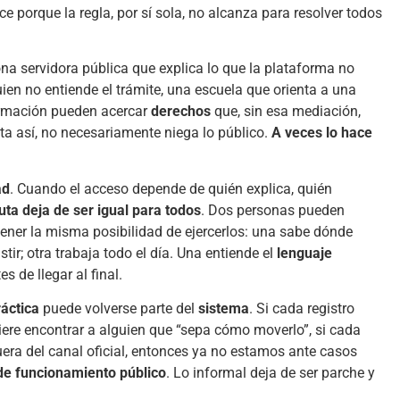
e porque la regla, por sí sola, no alcanza para resolver todos
na servidora pública que explica lo que la plataforma no
en no entiende el trámite, una escuela que orienta a una
rmación pueden acercar
derechos
que, sin esa mediación,
ista así, no necesariamente niega lo público.
A veces lo hace
ad
. Cuando el acceso depende de quién explica, quién
uta deja de ser igual para todos
. Dos personas pueden
 tener la misma posibilidad de ejercerlos: una sabe dónde
stir; otra trabaja todo el día. Una entiende el
lenguaje
s de llegar al final.
ráctica
puede volverse parte del
sistema
. Si cada registro
quiere encontrar a alguien que “sepa cómo moverlo”, si cada
era del canal oficial, entonces ya no estamos ante casos
de funcionamiento público
. Lo informal deja de ser parche y