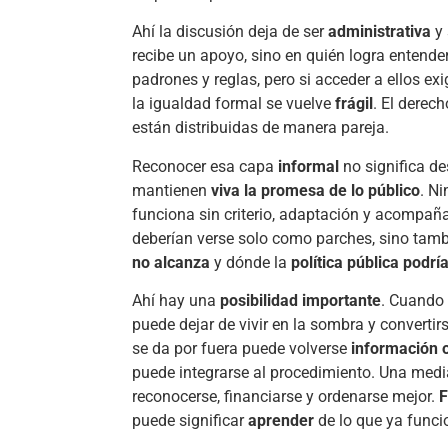
Ahí la discusión deja de ser
administrativa
y 
recibe un apoyo, sino en quién logra entende
padrones y reglas, pero si acceder a ellos ex
la igualdad formal se vuelve
frágil
. El derec
están distribuidas de manera pareja.
Reconocer esa capa
informal
no significa de
mantienen
viva la promesa de lo público
. Ni
funciona sin criterio, adaptación y acompañ
deberían verse solo como parches, sino ta
no alcanza
y dónde la
política pública podrí
Ahí hay una
posibilidad importante
. Cuando 
puede dejar de vivir en la sombra y convertir
se da por fuera puede volverse
información o
puede integrarse al procedimiento. Una med
reconocerse, financiarse y ordenarse mejor.
F
puede significar
aprender
de lo que ya funci