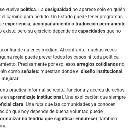
se vuelve
política
. La
desigualdad
no aparece solo en quién
r el camino para pedirlo. Un Estado puede tener programas,
ige
experiencia, acompañamiento o traducción permanente
,
ho existe, pero su ejercicio depende de
capacidades
que no
sconfiar de quienes median. Al contrario: muchas veces
nguna regla puede prever todos los casos ni toda política
amiento. Precisamente por eso, esos
arreglos cotidianos
no
mbién como
señales
: muestran dónde el
diseño institucional
a mejorar
.
una práctica informal se repite, funciona y acerca derechos,
se en
aprendizaje institucional
. Una explicación que siempre
ficial clara
. Una ruta que las comunidades ya conocen
iación que hoy depende de buena voluntad puede
ormalizar no tendría que significar endurecer
; también
ona.