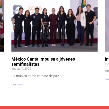
México Canta impulsa a jóvenes
In
ag
semifinalistas
agosto 7, 2026
Ac
La música como camino de paz.
Lee
Leer más ›