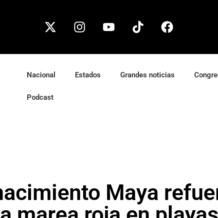
Nacional
Estados
Grandes noticias
Congre
Podcast
acimiento Maya refuer
 la marea roja en playa