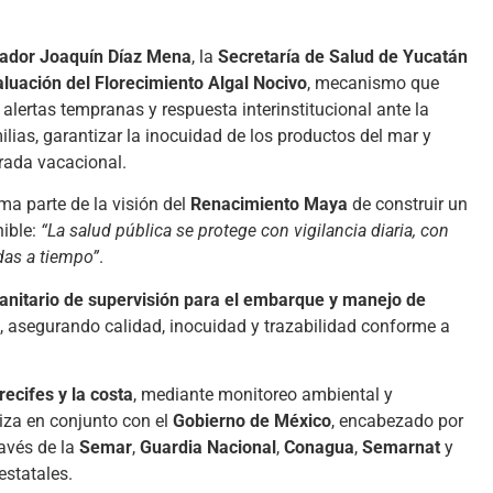
ador Joaquín Díaz Mena
, la
Secretaría de Salud de Yucatán
luación del Florecimiento Algal Nocivo
, mecanismo que
 alertas tempranas y respuesta interinstitucional ante la
milias, garantizar la inocuidad de los productos del mar y
orada vacacional.
ma parte de la visión del
Renacimiento Maya
de construir un
nible:
“La salud pública se protege con vigilancia diaria, con
das a tiempo”
.
anitario de supervisión para el embarque y manejo de
, asegurando calidad, inocuidad y trazabilidad conforme a
ecifes y la costa
, mediante monitoreo ambiental y
liza en conjunto con el
Gobierno de México
, encabezado por
ravés de la
Semar
,
Guardia Nacional
,
Conagua
,
Semarnat
y
estatales.