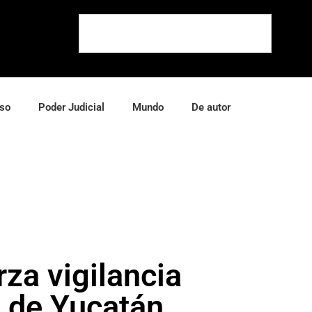
so
Poder Judicial
Mundo
De autor
za vigilancia
s de Yucatán