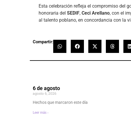
Esta celebración refleja el compromiso del 
honoraria del
SEDIF
,
Ceci Arellano
, con el i
al talento poblano, en concordancia con la v
Compartir:
6 de agosto
agosto 6, 2026
Hechos que marcaron este día
Leer más ›