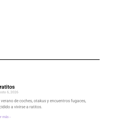
ratitos
osto 6, 2026
 verano de coches, otakus y encuentros fugaces,
idido a vivirse a ratitos.
r más ›