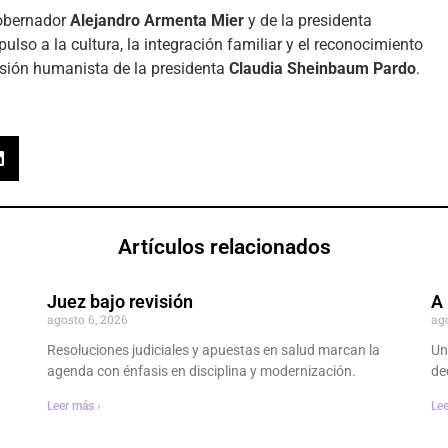
gobernador
Alejandro Armenta Mier
y de la presidenta
mpulso a la cultura, la integración familiar y el reconocimiento
isión humanista de la presidenta
Claudia Sheinbaum Pardo
.
Artículos relacionados
Juez bajo revisión
A 
agosto 6, 2026
ag
Resoluciones judiciales y apuestas en salud marcan la
Un
agenda con énfasis en disciplina y modernización.
dec
Leer más ›
Lee