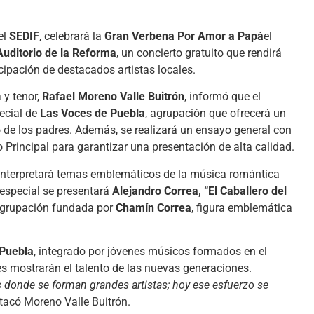
el
SEDIF
, celebrará la
Gran Verbena Por Amor a Papá
el
Auditorio de la Reforma
, un concierto gratuito que rendirá
ipación de destacados artistas locales.
 y tenor,
Rafael Moreno Valle Buitrón
, informó que el
ecial de
Las Voces de Puebla
, agrupación que ofrecerá un
do de los padres. Además, se realizará un ensayo general con
o Principal para garantizar una presentación de alta calidad.
 interpretará temas emblemáticos de la música romántica
especial se presentará
Alejandro Correa, “El Caballero del
agrupación fundada por
Chamín Correa
, figura emblemática
 Puebla
, integrado por jóvenes músicos formados en el
es mostrarán el talento de las nuevas generaciones.
 donde se forman grandes artistas; hoy ese esfuerzo se
stacó Moreno Valle Buitrón.