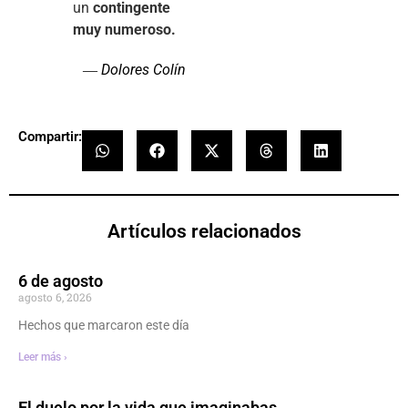
un
contingente
muy numeroso.
Dolores Colín
—
Compartir:
Artículos relacionados
6 de agosto
agosto 6, 2026
Hechos que marcaron este día
Leer más ›
El duelo por la vida que imaginabas