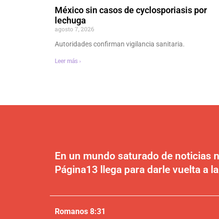
México sin casos de cyclosporiasis por
lechuga
agosto 7, 2026
Autoridades confirman vigilancia sanitaria.
Leer más ›
En un mundo saturado de noticias n
Página13 llega para darle vuelta a la
Romanos 8:31