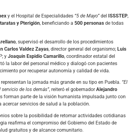
mex
y el Hospital de Especialidades
“5 de Mayo”
del
ISSSTEP
,
taratas y Pterigión
, beneficiando a
500 personas
de todas
Arellano
, supervisó el desarrollo de los procedimientos
n Carlos Valdez Zayas
, director general del organismo;
Luis
P; y
Joaquín Espidio Camarillo
, coordinador estatal del
ató la labor del personal médico y dialogó con pacientes
imiento por recuperar autonomía y calidad de vida.
o, representan la jornada más grande en su tipo en Puebla.
“El
l servicio de los demás”
, reiteró el gobernador
Alejandro
es forman parte de la visión humanista impulsada junto con
a acercar servicios de salud a la población.
nios sobre la posibilidad de retomar actividades cotidianas
tegia reafirma el compromiso del Gobierno del Estado de
ud gratuitos y de alcance comunitario.