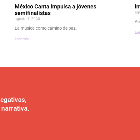
México Canta impulsa a jóvenes
In
ag
semifinalistas
agosto 7, 2026
Ac
La música como camino de paz.
Lee
Leer más ›
egativas,
 narrativa.