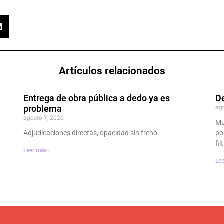
Artículos relacionados
Entrega de obra pública a dedo ya es
D
ag
problema
agosto 7, 2026
Mu
Adjudicaciones directas, opacidad sin freno.
po
fi
Leer más ›
Lee