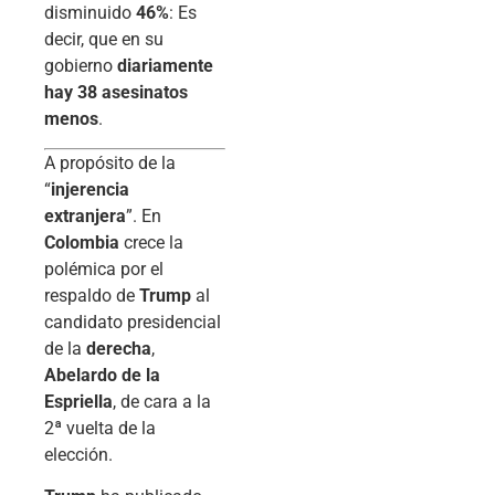
disminuido
46%
: Es
decir, que en su
gobierno
diariamente
hay 38 asesinatos
menos
.
A propósito de la
“
injerencia
extranjera
”. En
Colombia
crece la
polémica por el
respaldo de
Trump
al
candidato presidencial
de la
derecha
,
Abelardo de la
Espriella
, de cara a la
2ª vuelta de la
elección.