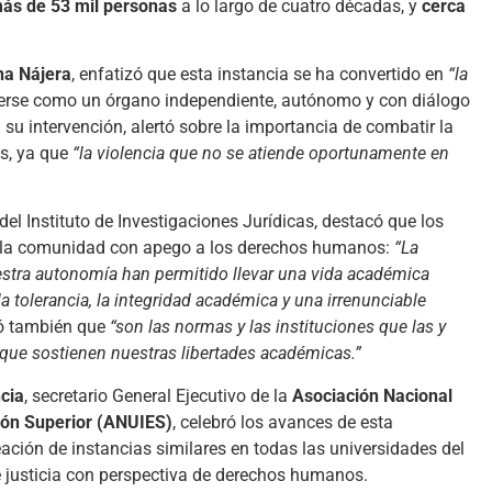
ás de 53 mil personas
a lo largo de cuatro décadas, y
cerca
na Nájera
, enfatizó que esta instancia se ha convertido en
“la
nerse como un órgano independiente, autónomo y con diálogo
n su intervención, alertó sobre la importancia de combatir la
os, ya que
“la violencia que no se atiende oportunamente en
a del Instituto de Investigaciones Jurídicas, destacó que los
de la comunidad con apego a los derechos humanos:
“La
estra autonomía han permitido llevar una vida académica
 la tolerancia, la integridad académica y una irrenunciable
ó también que
“son las normas y las instituciones que las y
 que sostienen nuestras libertades académicas.”
cia
, secretario General Ejecutivo de la
Asociación Nacional
ión Superior (ANUIES)
, celebró los avances de esta
ación de instancias similares en todas las universidades del
e justicia con perspectiva de derechos humanos.