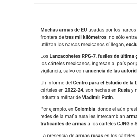
Muchas armas de EU
usadas por los narcos
frontera de
tres mil kilómetros
: no sólo entr
utilizan los narcos mexicanos sí llegan,
excl
Los
Lanzacohetes RPG-7
,
fusiles de última
los cárteles mexicanos, ingresan al país por
vigilancia, salvo con
anuencia de las autori
Un informe del
Centro para el Estudio de la
cárteles en
2022-24
, son hechas en
Rusia
y 
industria militar de
Vladimir Putin
.
Por ejemplo, en
Colombia
, donde el aún pres
redes de la mafia rusa les intercambian
arma
traficantes de armas
a los cárteles
CJNG
y
S
La presencia de
armas rusas
en los cárteles