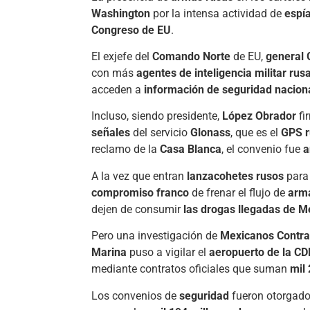
Washington
por la intensa actividad de
espí
Congreso de EU
.
El exjefe del
Comando Norte
de EU,
general 
con más
agentes de inteligencia militar rus
acceden a
información de seguridad nacion
Incluso, siendo presidente,
López Obrador
fi
señales
del servicio
Glonass
, que es el
GPS r
reclamo de la
Casa Blanca
, el convenio fue
a
A la vez que entran
lanzacohetes rusos
para 
compromiso franco
de frenar el flujo de
arma
dejen de consumir
las drogas llegadas de M
Pero una investigación de
Mexicanos Contra 
Marina
puso a vigilar el
aeropuerto de la C
mediante contratos oficiales que suman
mil
Los convenios de
seguridad
fueron otorgado