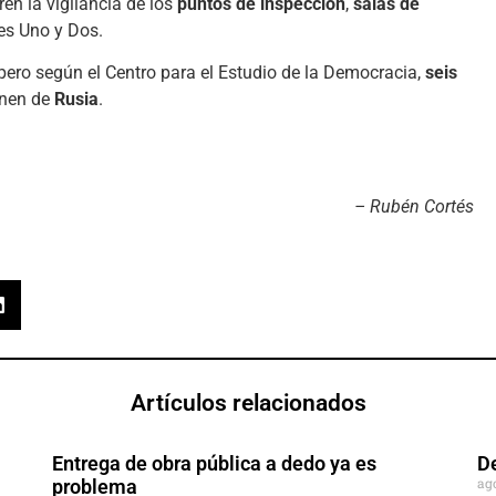
en la vigilancia de los
puntos de inspección
,
salas de
es Uno y Dos.
 pero según el Centro para el Estudio de la Democracia,
seis
enen de
Rusia
.
– Rubén Cortés
Artículos relacionados
Entrega de obra pública a dedo ya es
D
ag
problema