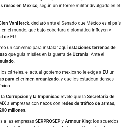
as rusos en México
, según un informe militar divulgado en el
Glen VanHerck
, declaró ante el Senado que México es el país
a
en el mundo, que bajo cobertura diplomática influyen y
al de EU
.
rmó un convenio para instalar aquí
estaciones terrenas de
uso
que guía misiles en la guerra de
Ucrania
. Ante el
nulado
.
los cárteles, el actual gobierno mexicano le exige a
EU
un
s para el crimen organizado
, y que los estadounidenses
éxico
.
la Corrupción y la Impunidad
reveló que la
Secretaría de
DMX
a empresas con nexos con
redes de tráfico de armas
,
 200 millones
.
s a las empresas
SERPROSEP
y
Armour King
: los acuerdos