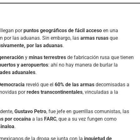
 llegan por
puntos geográficos de fácil acceso
en una
an por las aduanas. Sin embargo, las
armas rusas
que
usivamente, por las aduanas
.
 generación
y
minas terrestres
de fabricación rusa que tienen
puertos y aeropuertos
: ahí no hay manera de burlar la
dades aduanales
.
 Democracia
reveló que el
60% de las armas
decomisadas a
movidas por
redes transcontinentales
, vinculadas a la
idente,
Gustavo Petro
, fue jefe en guerrillas comunistas, las
s por cocaína
a las
FARC
, que a su vez fungen como
inaloa
.
 mexicanos de la droga se junta con la
inquietud de