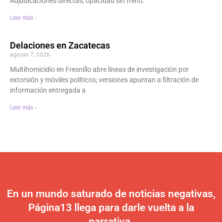
Adjudicaciones directas, opacidad sin freno.
Leer más ›
Delaciones en Zacatecas
agosto 7, 2026
Multihomicidio en Fresnillo abre líneas de investigación por
extorsión y móviles políticos; versiones apuntan a filtración de
información entregada a
Leer más ›
En un mundo saturado de noticias negativas,
Página13 llega para darle vuelta a la
narrativa.