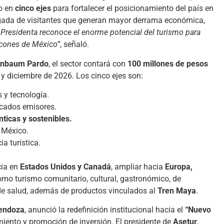
do en
cinco ejes
para fortalecer el posicionamiento del país en
egada de visitantes que generan mayor derrama económica,
 Presidenta reconoce el enorme potencial del turismo para
ncones de México”
, señaló.
inbaum Pardo
, el sector contará con
100 millones de pesos
 y diciembre de 2026. Los cinco ejes son:
 y tecnología.
cados emisores.
ticas y sostenibles.
 México.
ia turística.
cia en
Estados Unidos y Canadá
, ampliar hacia
Europa,
mo turismo comunitario, cultural, gastronómico, de
 de salud, además de productos vinculados al
Tren Maya
.
endoza
, anunció la redefinición institucional hacia el
“Nuevo
ento y promoción de inversión. El presidente de
Asetur
,